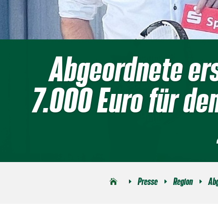
Abgeordnete er
7.000 Euro für de
Presse
Region
Abg
E
E
E