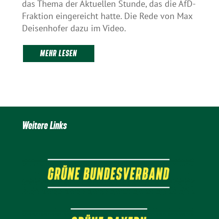
das Thema der Aktuellen Stunde, das die AfD-
Fraktion eingereicht hatte. Die Rede von Max
Deisenhofer dazu im Video.
MEHR LESEN
Weitere Links