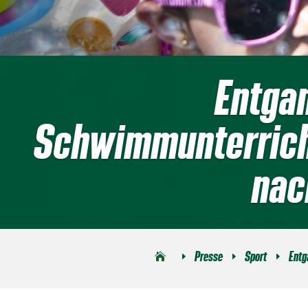
Entga
Schwimmunterricht
nac
Presse
Sport
Entg
E
E
E