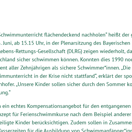
chwimmunterricht flächendeckend nachholen“ heißt der g
4. Juni, ab 15.15 Uhr, in der Plenarsitzung des Bayerische
ebens-Rettungs-Gesellschaft (DLRG) zeigen wiederholt, d
schland sicher schwimmen können. Konnten dies 1990 noc
nt aller Zehnjährigen als sichere Schwimmer*innen. „Die 
mmunterricht in der Krise nicht stattfand“, erklärt der spo
nhofer. „Unsere Kinder sollen sicher durch den Sommer 
ung.“
n ein echtes Kompensationsangebot für den entgangenen
nzept für Ferienschwimmkurse nach dem Beispiel anderer 
eiligte Kinder berücksichtigen. Zudem sollen in Zusamme
serzeiten für die Ausbildung von Schwimmanfänger*innen