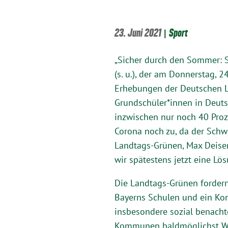
23. Juni 2021
|
Sport
„Sicher durch den Sommer: S
(s. u.), der am Donnerstag, 2
Erhebungen der Deutschen L
Grundschüler*innen in Deut
inzwischen nur noch 40 Proze
Corona noch zu, da der Schwi
Landtags-Grünen, Max Deise
wir spätestens jetzt eine Lös
Die Landtags-Grünen forder
Bayerns Schulen und ein Ko
insbesondere sozial benacht
Kommunen baldmöglichst Was