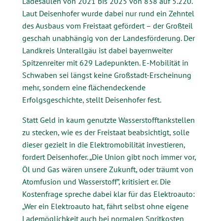
Ladesäulen von 2021 bis 2025 von 838 auf 5.220.
Laut Deisenhofer wurde dabei nur rund ein Zehntel
des Ausbaus vom Freistaat gefördert – der Großteil
geschah unabhängig von der Landesförderung. Der
Landkreis Unterallgäu ist dabei bayernweiter
Spitzenreiter mit 629 Ladepunkten. E-Mobilität in
Schwaben sei längst keine Großstadt-Erscheinung
mehr, sondern eine flächendeckende
Erfolgsgeschichte, stellt Deisenhofer fest.
Statt Geld in kaum genutzte Wasserstofftankstellen
zu stecken, wie es der Freistaat beabsichtigt, solle
dieser gezielt in die Elektromobilität investieren,
fordert Deisenhofer. „Die Union gibt noch immer vor,
Öl und Gas wären unsere Zukunft, oder träumt von
Atomfusion und Wasserstoff”, kritisiert er. Die
Kostenfrage spreche dabei klar für das Elektroauto:
„Wer ein Elektroauto hat, fährt selbst ohne eigene
Lademöglichkeit auch bei normalen Spritkosten