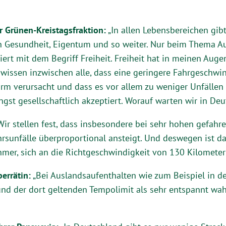
er Grünen-Kreistagsfraktion:
„In allen Lebensbereichen g
n Gesundheit, Eigentum und so weiter. Nur beim Thema A
ert mit dem Begriff Freiheit. Freiheit hat in meinen Augen
 wissen inzwischen alle, dass eine geringere Fahrgeschwi
m verursacht und dass es vor allem zu weniger Unfällen 
gst gesellschaftlich akzeptiert. Worauf warten wir in De
Wir stellen fest, dass insbesondere bei sehr hohen gefahr
hrsunfälle überproportional ansteigt. Und deswegen ist d
hmer, sich an die Richtgeschwindigkeit von 130 Kilometer
errätin:
„Bei Auslandsaufenthalten wie zum Beispiel in 
und der dort geltenden Tempolimit als sehr entspannt wa