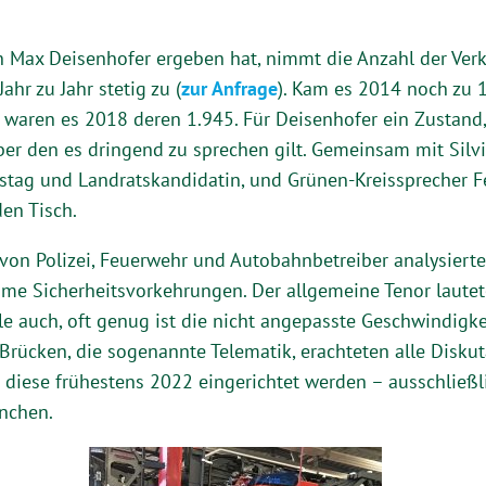
 Max Deisenhofer ergeben hat, nimmt die Anzahl der Verk
hr zu Jahr stetig zu (
zur Anfrage
). Kam es 2014 noch zu
waren es 2018 deren 1.945. Für Deisenhofer ein Zustand
er den es dringend zu sprechen gilt. Gemeinsam mit Silvi
istag und Landratskandidatin, und Grünen-Kreissprecher F
en Tisch.
 von Polizei, Feuerwehr und Autobahnbetreiber analysierte
ame Sicherheitsvorkehrungen. Der allgemeine Tenor laut
le auch, oft genug ist die nicht angepasste Geschwindigke
Brücken, die sogenannte Telematik, erachteten alle Disku
n diese frühestens 2022 eingerichtet werden – ausschließ
nchen.