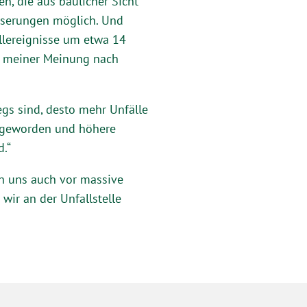
n, die aus baulicher Sicht
esserungen möglich. Und
llereignisse um etwa 14
n meiner Meinung nach
gs sind, desto mehr Unfälle
er geworden und höhere
.“
en uns auch vor massive
wir an der Unfallstelle