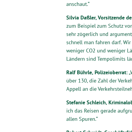
anschaut.“
Silvia Daßler, Vorsitzende d
zum Beispiel zum Schutz vo
sehr zögerlich und argumenti
schnell man fahren darf. Wir
weniger CO2 und weniger Lär
Ländern sind Tempolimits län
Ralf Bührle, Polizeioberrat:
„
über 130, die Zahl der Verke
Appell an die Verkehrsteilne
Stefanie Schleich, Kriminalob
ich das Reisen gerade aufgr
allen Spuren.“