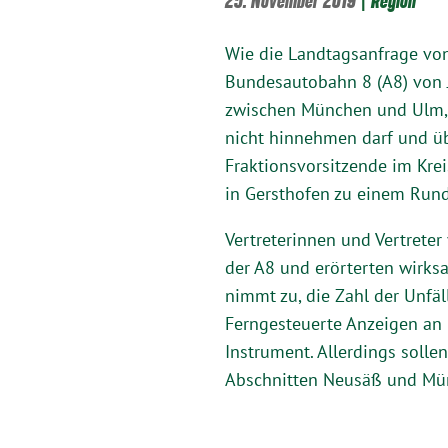
25. November 2019
|
Region
Wie die Landtagsanfrage von
Bundesautobahn 8 (A8) von Ja
zwischen München und Ulm, 
nicht hinnehmen darf und üb
Fraktionsvorsitzende im Kre
in Gersthofen zu einem Rund
Vertreterinnen und Vertreter
der A8 und erörterten wirks
nimmt zu, die Zahl der Unfäl
Ferngesteuerte Anzeigen an 
Instrument. Allerdings solle
Abschnitten Neusäß und Mü