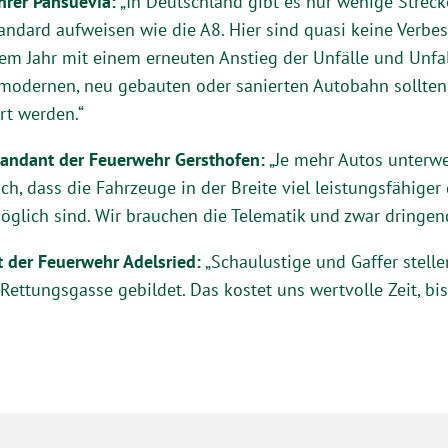
hrer Pansuevia:
„In Deutschland gibt es nur wenige Strecke
andard aufweisen wie die A8. Hier sind quasi keine Verb
em Jahr mit einem erneuten Anstieg der Unfälle und Unfa
r modernen, neu gebauten oder sanierten Autobahn sollte
rt werden.“
ndant der Feuerwehr Gersthofen:
„Je mehr Autos unterwe
uch, dass die Fahrzeuge in der Breite viel leistungsfähig
glich sind. Wir brauchen die Telematik und zwar dringend
 der Feuerwehr Adelsried:
„Schaulustige und Gaffer stell
Rettungsgasse gebildet. Das kostet uns wertvolle Zeit, bis 