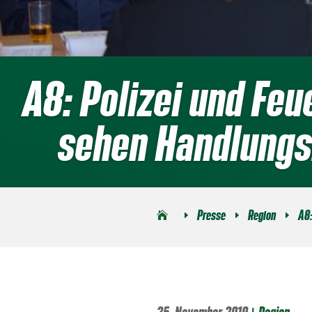
A8: Polizei und Fe
sehen Handlungs
Presse
Region
A8:
E
E
E